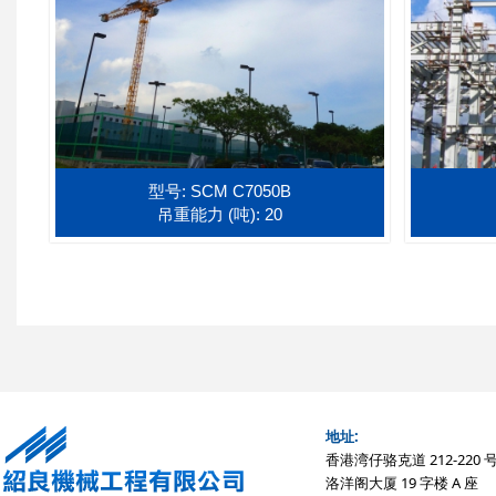
型号: SCM C7050B
吊重能力 (吨): 20
地址:
香港湾仔骆克道 212-220 
洛洋阁大厦 19 字楼 A 座