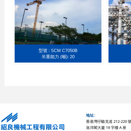
型號 : SCM C7050B
吊重能力 (噸): 20
地址:
香港灣仔駱克道 212-220 
洛洋閣大廈 19 字樓 A 座